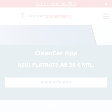
NEU! Flatrate ab 29€!
CleanCar
Station finden
Unsere beste Pflege zum
Aktionspreis
Hochwertiger Schutz mit Platin-
Wachs
Hier informieren