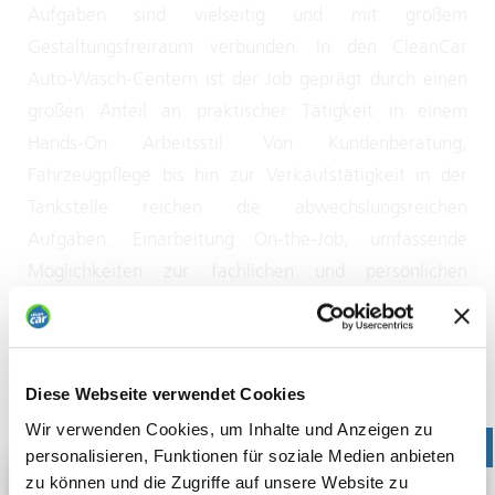
Aufgaben sind vielseitig und mit großem
Gestaltungsfreiraum verbunden. In den CleanCar
Auto-Wasch-Centern ist der Job geprägt durch einen
großen Anteil an praktischer Tätigkeit in einem
Hands-On Arbeitsstil. Von Kundenberatung,
Fahrzeugpflege bis hin zur Verkaufstätigkeit in der
Tankstelle reichen die abwechslungsreichen
Aufgaben. Einarbeitung On-the-Job, umfassende
Möglichkeiten zur fachlichen und persönlichen
Weiterentwicklung sowie eine leistungsgerechte
Entlohnung sind selbstverständlich.
Diese Webseite verwendet Cookies
Wir verwenden Cookies, um Inhalte und Anzeigen zu
personalisieren, Funktionen für soziale Medien anbieten
zu können und die Zugriffe auf unsere Website zu