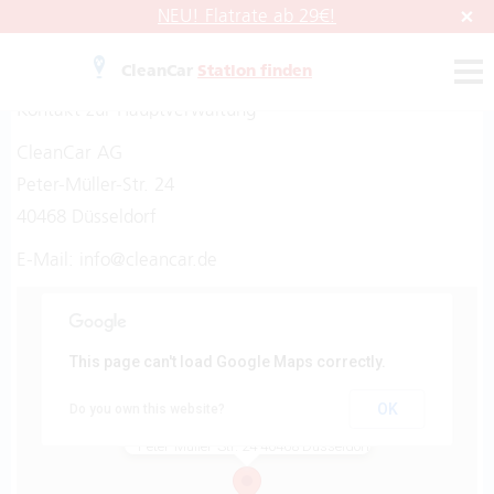
NEU! Flatrate ab 29€!
Sie haben Fragen oder benötigen Hilfe?
CleanCar
Station finden
Kontakt zur Hauptverwaltung
CleanCar AG
Peter-Müller-Str. 24
40468 Düsseldorf
E-Mail: info@cleancar.de
This page can't load Google Maps correctly.
OK
Do you own this website?
CleanCar AG
Peter-Müller-Str. 24 40468 Düsseldorf